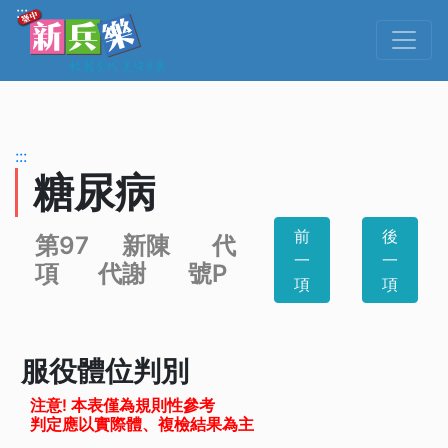
跳到主要內容
:::
:::
糖尿病
前
後
第97
新陳
代
一
一
項
代謝
號P
項
項
服役體位判別
注意! 本表僅為規則性參考
判定應以實際體、複檢結果為主