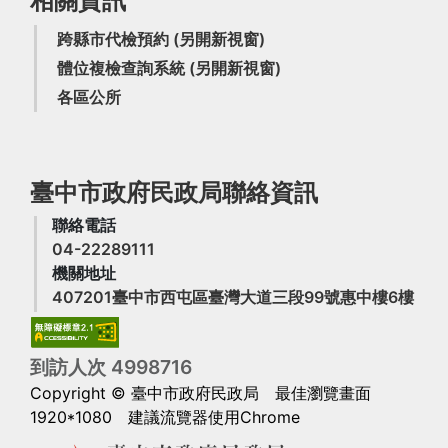
相關資訊
跨縣市代檢預約
(另開新視窗)
體位複檢查詢系統
(另開新視窗)
各區公所
臺中市政府民政局聯絡資訊
聯絡電話
04-22289111
機關地址
(另
407201臺中市西屯區臺灣大道三段99號惠中樓6樓
到訪人次
4
9
9
8
7
1
6
Copyright © 臺中市政府民政局
最佳瀏覽畫面
1920*1080 建議流覽器使用Chrome