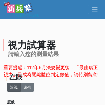
跳到主要內容
:::
:::
視力試算器
請輸入您的測量結果
重要提醒：112年6月法規變更後，「最佳矯正
視力」已成為關鍵體位判定數值，請特別留意!
左眼
近視
遠視
度數