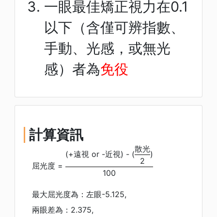
一眼最佳矯正視力在0.1
以下（含僅可辨指數、
手動、光感，或無光
感）者為
免役
計算資訊
散光
(+遠視 or -近視) - (
)
2
屈光度 =
100
最大屈光度為：
左眼-5.125
,
兩眼差為：
2.375
,