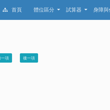
首頁
體位區分
試算器
身障與
網站導覽
前一項
後一項