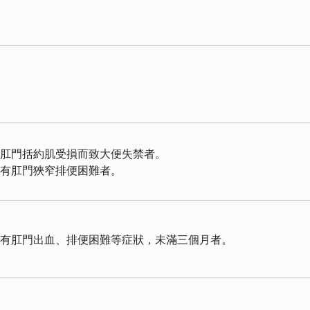
致肛門括約肌受損而致大便失禁者。
遺有肛門狹窄排便困難者。
存有肛門出血、排便困難等症狀，未滿三個月者。