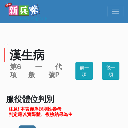
跳到主要內容
:::
:::
漢生病
第6
一
代
前一
後一
項
般
號P
項
項
服役體位判別
注意! 本表僅為規則性參考
判定應以實際體、複檢結果為主