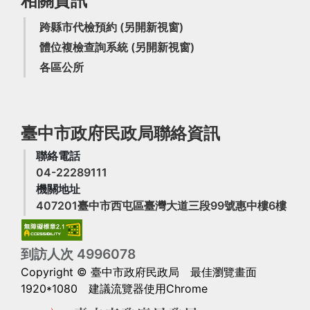
相關資訊
跨縣市代檢預約
(另開新視窗)
體位複檢查詢系統
(另開新視窗)
各區公所
臺中市政府民政局聯絡資訊
聯絡電話
04-22289111
機關地址
(另
407201臺中市西屯區臺灣大道三段99號惠中樓6樓
到訪人次
4
9
9
6
0
7
8
Copyright © 臺中市政府民政局
最佳瀏覽畫面
1920*1080 建議流覽器使用Chrome