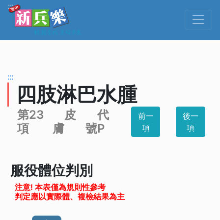
跳到主要內容
:::
:::
四肢淋巴水腫
第23
皮
代
前一
後一
項
膚
號P
項
項
服役體位判別
注意! 本表僅為規則性參考
判定應以實際體、複檢結果為主