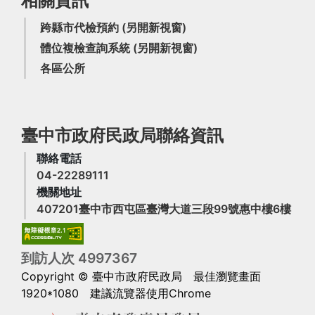
相關資訊
跨縣市代檢預約
(另開新視窗)
體位複檢查詢系統
(另開新視窗)
各區公所
臺中市政府民政局聯絡資訊
聯絡電話
04-22289111
機關地址
(另
407201臺中市西屯區臺灣大道三段99號惠中樓6樓
到訪人次
4
9
9
7
3
6
7
Copyright © 臺中市政府民政局
最佳瀏覽畫面
1920*1080 建議流覽器使用Chrome