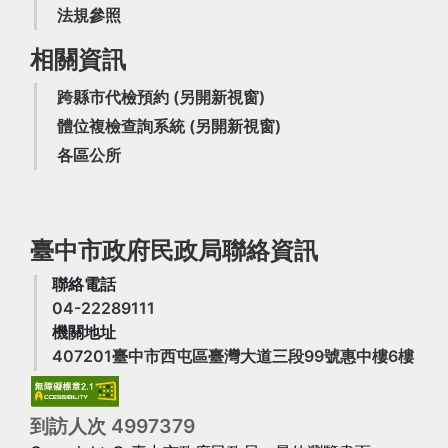
法規參照
相關資訊
跨縣市代檢預約
(另開新視窗)
體位複檢查詢系統
(另開新視窗)
各區公所
臺中市政府民政局聯絡資訊
聯絡電話
04-22289111
機關地址
(另
407201臺中市西屯區臺灣大道三段99號惠中樓6樓
到訪人次
4
9
9
7
3
7
9