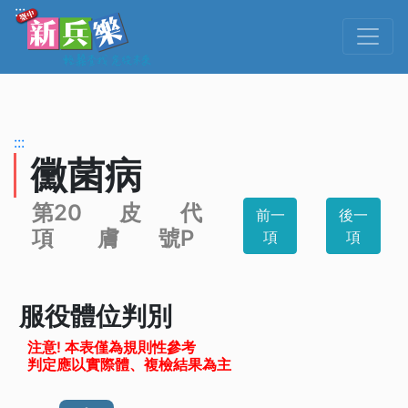
跳到主要內容
:::
:::
黴菌病
第20
皮
代
前一
後一
項
膚
號P
項
項
服役體位判別
注意! 本表僅為規則性參考
判定應以實際體、複檢結果為主