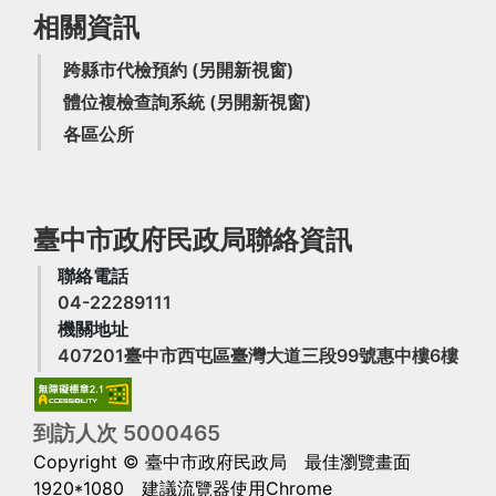
相關資訊
跨縣市代檢預約
(另開新視窗)
體位複檢查詢系統
(另開新視窗)
各區公所
臺中市政府民政局聯絡資訊
聯絡電話
04-22289111
機關地址
(另
407201臺中市西屯區臺灣大道三段99號惠中樓6樓
到訪人次
5
0
0
0
4
6
5
Copyright © 臺中市政府民政局
最佳瀏覽畫面
1920*1080 建議流覽器使用Chrome