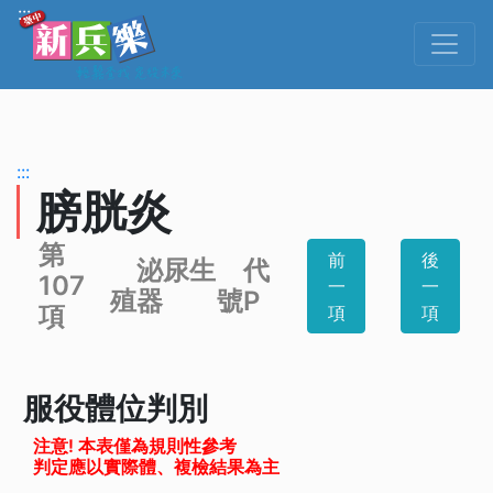
跳到主要內容
:::
:::
膀胱炎
第
前
後
泌尿生
代
107
一
一
殖器
號P
項
項
項
服役體位判別
注意! 本表僅為規則性參考
判定應以實際體、複檢結果為主